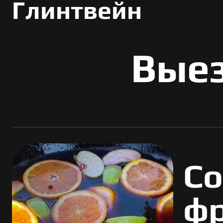
Глинтвейн
Выез
Со
ф