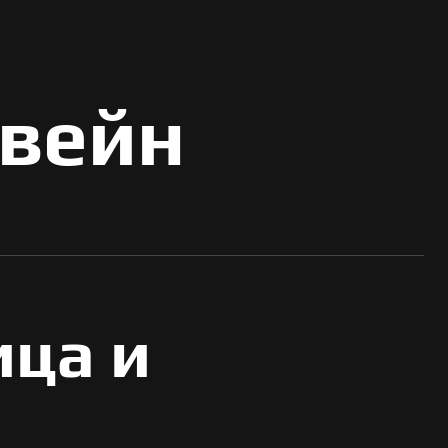
твейн
ица и