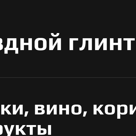
дной глин
ки, вино, кор
рукты