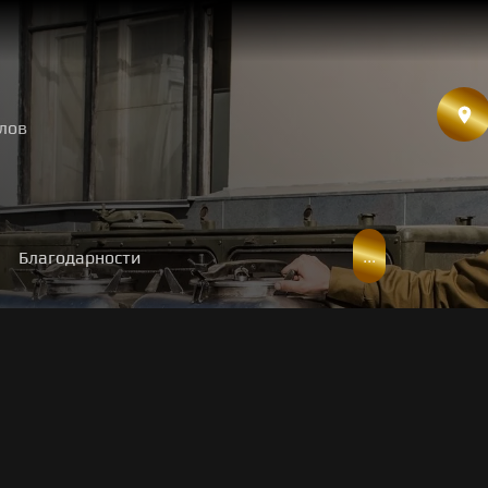
лов
...
Благодарности