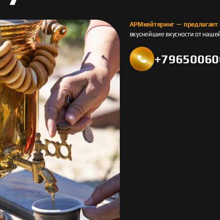
АРМкейтеринг — предлагает
вкуснейшие вкусности от наше
+79650060